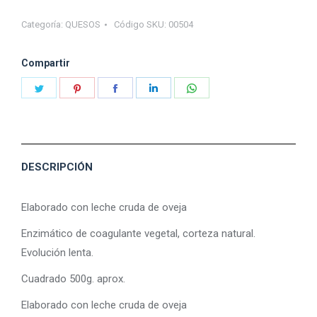
NACENCIA
Categoría:
QUESOS
Código SKU:
00504
quantity
Compartir
Share
Share
Share
Share
Share
on
on
on
on
on
Twitter
Pinterest
Facebook
LinkedIn
WhatsApp
DESCRIPCIÓN
Elaborado con leche cruda de oveja
Enzimático de coagulante vegetal, corteza natural.
Evolución lenta.
Cuadrado 500g. aprox.
Elaborado con leche cruda de oveja