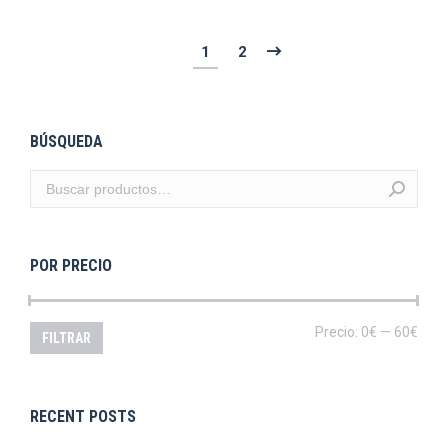
1
2
BÚSQUEDA
POR PRECIO
Prec
Prec
Precio:
0€
—
60€
FILTRAR
mín
máx
RECENT POSTS