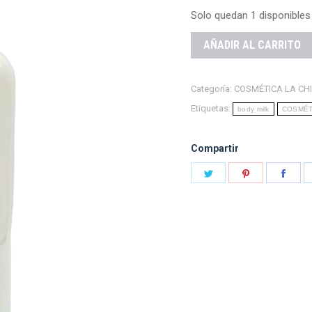
Solo quedan 1 disponibles
AÑADIR AL CARRITO
Categoría:
COSMÉTICA LA CH
Etiquetas:
body milk
COSMÉT
Compartir
Share
Share
Shar
on
on
on
Twitter
Pinterest
Fac