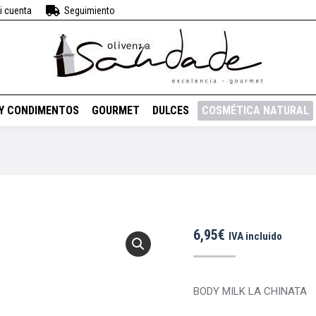
i cuenta
Seguimiento
BEBIDAS
VINOS
ACEITES Y CONDIMENTOS
GOURMET
DUL
 Y CONDIMENTOS
GOURMET
DULCES
COSMÉTICA NATURAL
6,95
€
IVA incluido
BODY MILK LA CHINATA