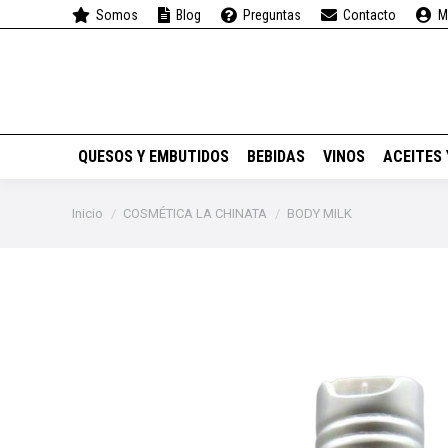
Somos
Blog
Preguntas
Contacto
M
QUESOS Y EMBUTIDOS
QUESOS Y EMBUTIDOS
BEBIDAS
VINOS
ACEITES
Estás aquí:
Inicio
COSMÉTICA LA CHINATA
BODY MILK