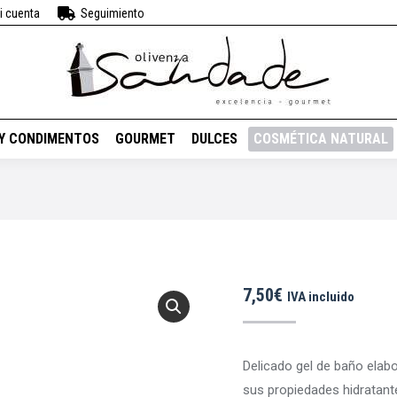
i cuenta
Seguimiento
BEBIDAS
VINOS
ACEITES Y CONDIMENTOS
GOURMET
DUL
 Y CONDIMENTOS
GOURMET
DULCES
COSMÉTICA NATURAL
7,50
€
IVA incluido
Delicado gel de baño elab
sus propiedades hidratant