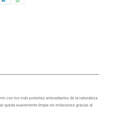
e
Share
Share
on
on
ebook
LinkedIn
WhatsApp
nto con los más potentes antioxidantes de la naturaleza
as queda suavemente limpia sin irritaciones gracias al