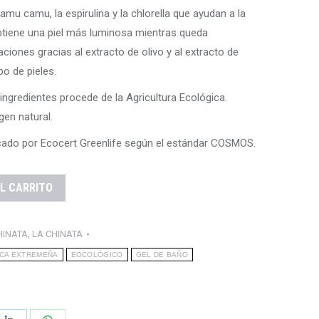
amu camu, la espirulina y la chlorella que ayudan a la
obtiene una piel más luminosa mientras queda
aciones gracias al extracto de olivo y al extracto de
po de pieles.
 ingredientes procede de la Agricultura Ecológica.
gen natural.
do por Ecocert Greenlife según el estándar COSMOS.
L CARRITO
HINATA
,
LA CHINATA
CA EXTREMEÑA
EOCOLÓGICO
GEL DE BAÑO