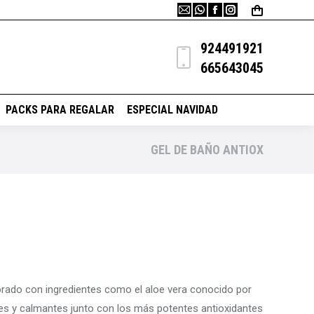
CES
COSMÉTICA NATURAL
PACKS PARA REGALAR
Mail
Whatsapp
Facebook
Instagram
page
page
page
page
opens
opens
opens
opens
ESPECIAL NAVIDAD
924491921
in
in
in
in
665643045
new
new
new
new
window
window
window
window
PACKS PARA REGALAR
ESPECIAL NAVIDAD
GEL DE BAÑO ANTIOX
orado con ingredientes como el aloe vera conocido por
es y calmantes junto con los más potentes antioxidantes