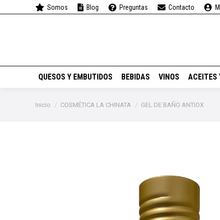
Somos
Blog
Preguntas
Contacto
M
QUESOS Y EMBUTIDOS
QUESOS Y EMBUTIDOS
BEBIDAS
VINOS
ACEITES
Estás aquí:
Inicio
COSMÉTICA LA CHINATA
GEL DE BAÑO ANTIOX