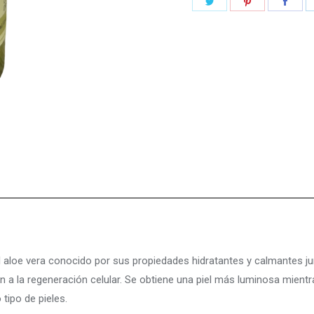
Share
Share
Shar
on
on
on
Twitter
Pinterest
Fac
 aloe vera conocido por sus propiedades hidratantes y calmantes ju
n a la regeneración celular. Se obtiene una piel más luminosa mientr
 tipo de pieles.