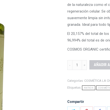
de la naturaleza como el c
regeneración celular. Se 
suavemente limpia sin irrit
granada. Ideal para todo ti
El 20,157% del total de los
96,994% del total es de ori
COSMOS ORGANIC certifica
GEL
AÑADIR A
DE
BAÑO
Categorías:
COSMÉTICA LA C
ANTIOX
Etiquetas:
ANTIOX
COSMÉTI
quantity
Compartir