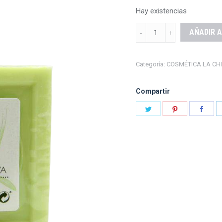
Hay existencias
JABÓN
AÑADIR A
AOVE
quantity
Categoría:
COSMÉTICA LA CH
Compartir
Share
Share
Shar
on
on
on
Twitter
Pinterest
Fac