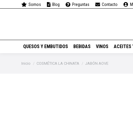
Somos
Blog
Preguntas
Contacto
M
QUESOS Y EMBUTIDOS
QUESOS Y EMBUTIDOS
BEBIDAS
VINOS
ACEITES
Estás aquí:
Inicio
COSMÉTICA LA CHINATA
JABÓN AOVE