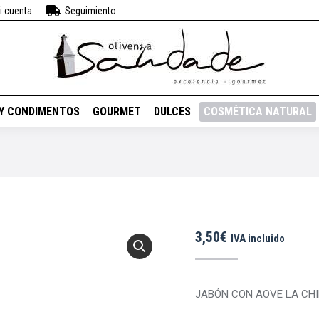
i cuenta
Seguimiento
BEBIDAS
VINOS
ACEITES Y CONDIMENTOS
GOURMET
DUL
 Y CONDIMENTOS
GOURMET
DULCES
COSMÉTICA NATURAL
3,50
€
IVA incluido
JABÓN CON AOVE LA CH