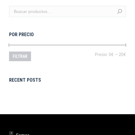
POR PRECIO
Prec
Prec
Precio:
0€
—
20€
FILTRAR
mín
máx
RECENT POSTS