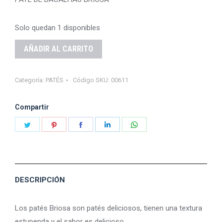
Solo quedan 1 disponibles
AÑADIR AL CARRITO
Categoría:
PATÉS
Código SKU:
00611
Compartir
Share
Share
Share
Share
Share
on
on
on
on
on
Twitter
Pinterest
Facebook
LinkedIn
WhatsApp
DESCRIPCIÓN
Los patés Briosa son patés deliciosos, tienen una textura
estupenda y el sabor es delicioso.