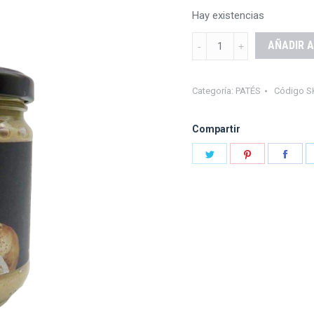
Hay existencias
CREMA
AÑADIR A
DE
BOLETUS
Categoría:
PATÉS
Código S
EDULI
quantity
Compartir
Share
Share
Shar
on
on
on
Twitter
Pinterest
Fac