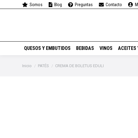
Somos
Blog
Preguntas
Contacto
M
QUESOS Y EMBUTIDOS
QUESOS Y EMBUTIDOS
BEBIDAS
VINOS
ACEITES
Estás aquí:
Inicio
PATÉS
CREMA DE BOLETUS EDULI