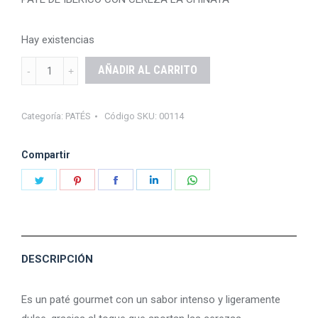
Hay existencias
PATÉ
AÑADIR AL CARRITO
IBÉRICO
CON
Categoría:
PATÉS
Código SKU:
00114
CEREZAS
LA
Compartir
CHINATA
Share
Share
Share
Share
Share
quantity
on
on
on
on
on
Twitter
Pinterest
Facebook
LinkedIn
WhatsApp
DESCRIPCIÓN
Es un paté gourmet con un sabor intenso y ligeramente