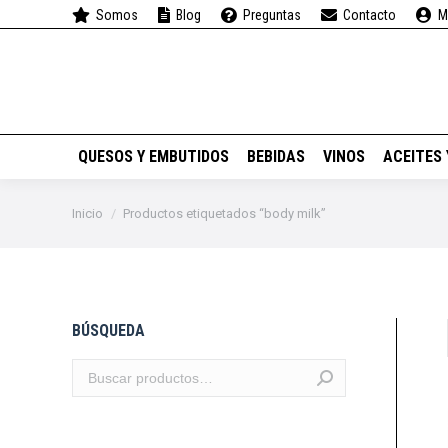
Somos
Blog
Preguntas
Contacto
M
QUESOS Y EMBUTIDOS
QUESOS Y EMBUTIDOS
BEBIDAS
VINOS
ACEITES
Estás aquí:
Inicio
Productos etiquetados “body milk”
BÚSQUEDA