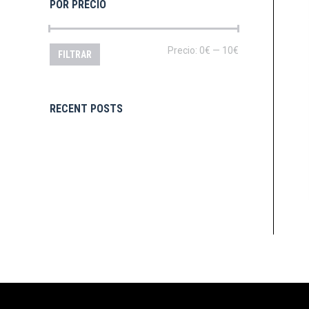
POR PRECIO
Precio
Precio
Precio:
0€
—
10€
FILTRAR
mínimo
máximo
RECENT POSTS