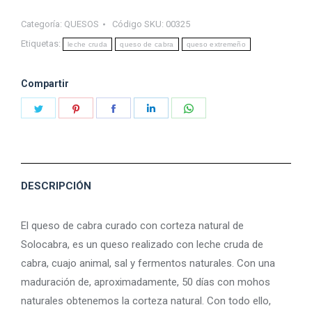
NATURAL
Categoría:
QUESOS
Código SKU:
00325
quantity
Etiquetas:
leche cruda
queso de cabra
queso extremeño
Compartir
Share
Share
Share
Share
Share
on
on
on
on
on
Twitter
Pinterest
Facebook
LinkedIn
WhatsApp
DESCRIPCIÓN
El queso de cabra curado con corteza natural de
Solocabra, es un queso realizado con leche cruda de
cabra, cuajo animal, sal y fermentos naturales. Con una
maduración de, aproximadamente, 50 días con mohos
naturales obtenemos la corteza natural. Con todo ello,