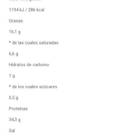
1194 kJ / 286 kcal
Grasas
16,1 g
* de las cuales saturadas
6,6 g
Hidratos de carbono
1 g
* de los cuales azúcares
0,5 g
Proteínas
34,3 g
Sal