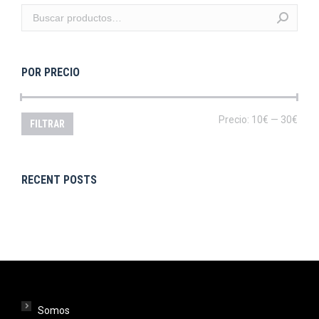
POR PRECIO
Prec
Prec
Precio:
10€
—
30€
FILTRAR
mín
máx
RECENT POSTS
Somos