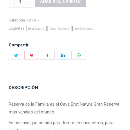
AÑADIR AL CARRITO
RESERVA
BRUT
Categoría:
CAVA
NATURE
Etiquetas:
Brut Nature
Gran Reserva
Juvé&Camps
quantity
Compartir
Share
Share
Share
Share
Share
on
on
on
on
on
Twitter
Pinterest
Facebook
LinkedIn
WhatsApp
DESCRIPCIÓN
Reserva de la Familia es el Cava Brut Nature Gran Reserva
más vendido del mundo.
Es un cava que creado para tomar en encuentros, para