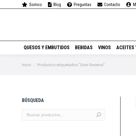
Somos
Blog
Preguntas
Contacto
M
QUESOS Y EMBUTIDOS
QUESOS Y EMBUTIDOS
BEBIDAS
VINOS
ACEITES
Estás aquí:
Inicio
Productos etiquetados “Gran Reserva”
BÚSQUEDA