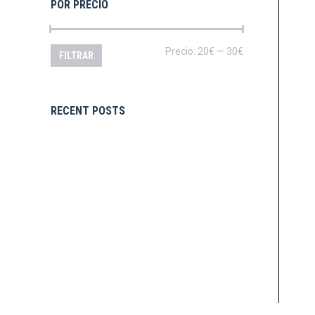
POR PRECIO
Precio
Precio
Precio:
20€
—
30€
FILTRAR
mínimo
máximo
RECENT POSTS