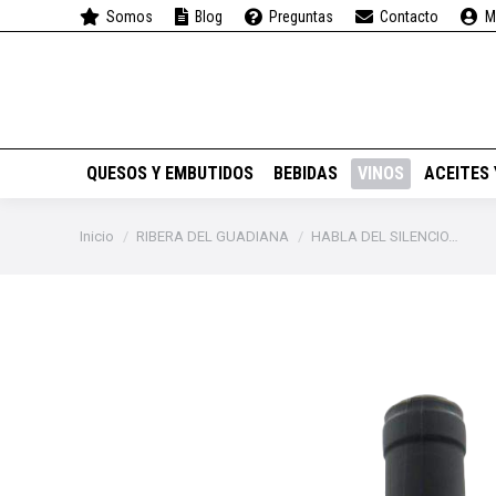
Somos
Blog
Preguntas
Contacto
M
QUESOS Y EMBUTIDOS
QUESOS Y EMBUTIDOS
BEBIDAS
VINOS
ACEITES
Estás aquí:
Inicio
RIBERA DEL GUADIANA
HABLA DEL SILENCIO…