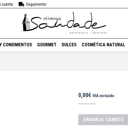
i cuenta
Seguimiento
BEBIDAS
VINOS
ACEITES Y CONDIMENTOS
GOURMET
DUL
 Y CONDIMENTOS
GOURMET
DULCES
COSMÉTICA NATURAL
0,00
€
IVA incluido
AÑADIR AL CARRITO