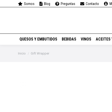
Somos
Blog
Preguntas
Contacto
M
QUESOS Y EMBUTIDOS
QUESOS Y EMBUTIDOS
BEBIDAS
VINOS
ACEITES
Estás aquí:
Inicio
Gift Wrapper