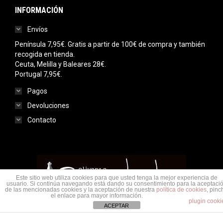
INFORMACIÓN
Envíos
Península 7,95€. Gratis a partir de 100€ de compra y también
recogida en tienda.
Ceuta, Melilla y Baleares 28€.
Portugal 7,95€.
Pagos
Devoluciones
Contacto
Este sitio web utiliza cookies para que usted tenga la mejor experiencia de
usuario. Si continúa navegando está dando su consentimiento para la aceptaci
de las mencionadas cookies y la aceptación de nuestra
política de cookies
, pinc
el enlace para mayor información.
plugin cooki
ACEPTAR
Menu legal
© Saudade Olivenza 2020. Todos los derechos reservados.