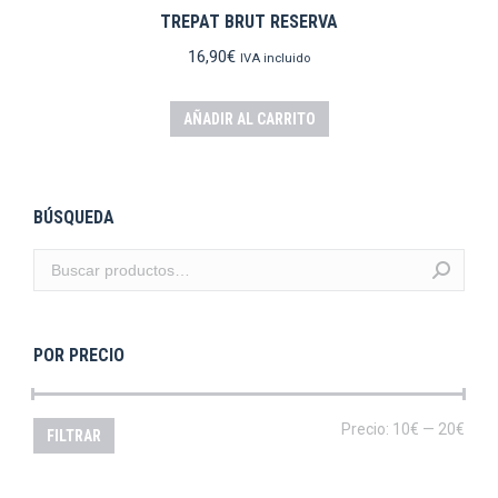
TREPAT BRUT RESERVA
16,90
€
IVA incluido
AÑADIR AL CARRITO
BÚSQUEDA
POR PRECIO
Prec
Prec
Precio:
10€
—
20€
FILTRAR
mín
máx