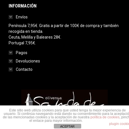
INFORMACIÓN
Envíos
Península 7,95€. Gratis a partir de 100€ de compra y también
recogida en tienda.
Ceuta, Melilla y Baleares 28€.
Portugal 7,95€.
Pagos
Devoluciones
Contacto
Este sitio web utiliza cookies para que usted tenga la mejor experiencia de
usuario. Si continúa navegando está dando su consentimiento para la aceptaci
de las mencionadas cookies y la aceptación de nuestra
política de cookies
, pinc
Menu legal
el enlace para mayor información.
plugin cooki
© Saudade Olivenza 2020. Todos los derechos reservados.
ACEPTAR