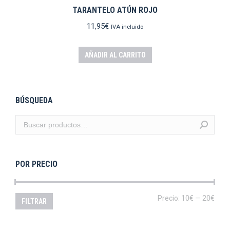
TARANTELO ATÚN ROJO
11,95
€
IVA incluido
AÑADIR AL CARRITO
BÚSQUEDA
POR PRECIO
Prec
Prec
Precio:
10€
—
20€
FILTRAR
mín
máx