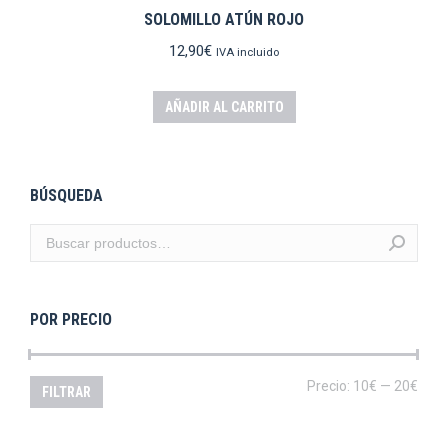
SOLOMILLO ATÚN ROJO
12,90
€
IVA incluido
AÑADIR AL CARRITO
BÚSQUEDA
POR PRECIO
Prec
Prec
Precio:
10€
—
20€
FILTRAR
mín
máx