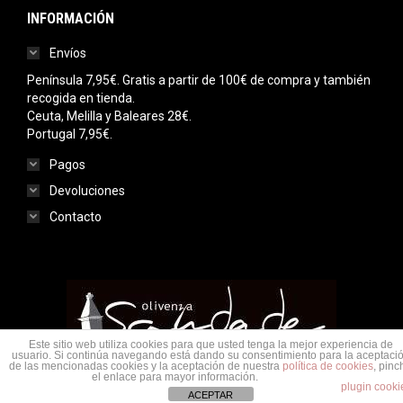
INFORMACIÓN
Envíos
Península 7,95€. Gratis a partir de 100€ de compra y también
recogida en tienda.
Ceuta, Melilla y Baleares 28€.
Portugal 7,95€.
Pagos
Devoluciones
Contacto
Este sitio web utiliza cookies para que usted tenga la mejor experiencia de
usuario. Si continúa navegando está dando su consentimiento para la aceptaci
de las mencionadas cookies y la aceptación de nuestra
política de cookies
, pinc
Menu legal
el enlace para mayor información.
plugin cooki
© Saudade Olivenza 2020. Todos los derechos reservados.
ACEPTAR