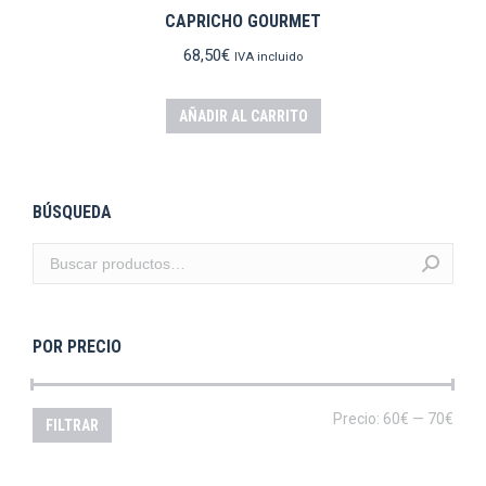
CAPRICHO GOURMET
68,50
€
IVA incluido
AÑADIR AL CARRITO
BÚSQUEDA
POR PRECIO
Prec
Prec
Precio:
60€
—
70€
FILTRAR
mín
máx