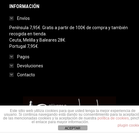
INFORMACIÓN
Envíos
Península 7,95€. Gratis a partir de 100€ de compra y también
recogida en tienda.
Ceuta, Melilla y Baleares 28€.
Portugal 7,95€.
Pagos
Devoluciones
Contacto
Este sitio web utiliza cookies para que usted tenga la mejor experiencia de
usuario. Si continúa navegando está dando su consentimiento para la aceptaci
de las mencionadas cookies y la aceptación de nuestra
política de cookies
, pinc
el enlace para mayor información.
plugin cooki
ACEPTAR
Menu legal
© Saudade Olivenza 2020. Todos los derechos reservados.