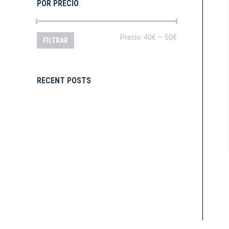
POR PRECIO
Precio
Precio
Precio:
40€
—
50€
FILTRAR
mínimo
máximo
RECENT POSTS