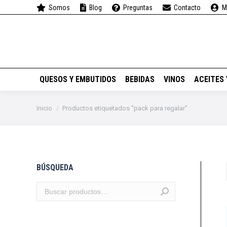
Somos
Blog
Preguntas
Contacto
M
QUESOS Y EMBUTIDOS
QUESOS Y EMBUTIDOS
BEBIDAS
VINOS
ACEITES
Estás aquí:
Inicio
Productos etiquetados “pack para regalar”
BÚSQUEDA