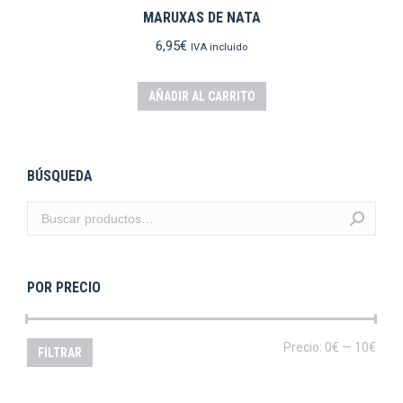
MARUXAS DE NATA
6,95
€
IVA incluido
AÑADIR AL CARRITO
BÚSQUEDA
POR PRECIO
Prec
Prec
Precio:
0€
—
10€
FILTRAR
mín
máx