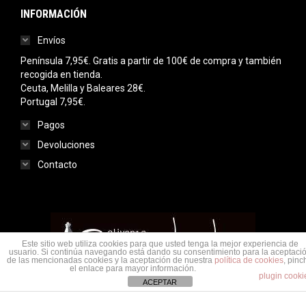
INFORMACIÓN
Envíos
Península 7,95€. Gratis a partir de 100€ de compra y también
recogida en tienda.
Ceuta, Melilla y Baleares 28€.
Portugal 7,95€.
Pagos
Devoluciones
Contacto
Este sitio web utiliza cookies para que usted tenga la mejor experiencia de
usuario. Si continúa navegando está dando su consentimiento para la aceptaci
de las mencionadas cookies y la aceptación de nuestra
política de cookies
, pinc
el enlace para mayor información.
plugin cooki
ACEPTAR
Menu legal
© Saudade Olivenza 2020. Todos los derechos reservados.