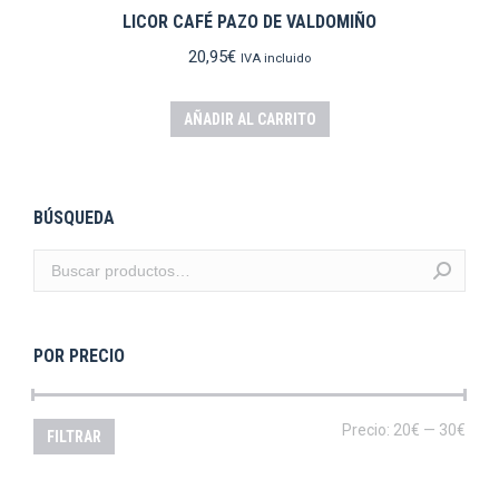
LICOR CAFÉ PAZO DE VALDOMIÑO
20,95
€
IVA incluido
AÑADIR AL CARRITO
BÚSQUEDA
POR PRECIO
Prec
Prec
Precio:
20€
—
30€
FILTRAR
mín
máx