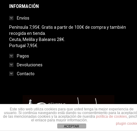
INFORMACIÓN
Envíos
Península 7,95€. Gratis a partir de 100€ de compra y también
recogida en tienda.
Ceuta, Melilla y Baleares 28€.
Portugal 7,95€.
Pagos
Devoluciones
Contacto
Este sitio web utiliza cookies para que usted tenga la mejor experiencia de
usuario. Si continúa navegando está dando su consentimiento para la aceptaci
de las mencionadas cookies y la aceptación de nuestra
política de cookies
, pinc
el enlace para mayor información.
plugin cooki
ACEPTAR
Menu legal
© Saudade Olivenza 2020. Todos los derechos reservados.