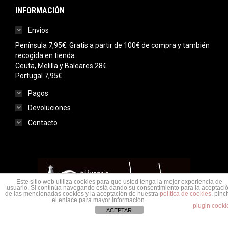
INFORMACIÓN
Envíos
Península 7,95€. Gratis a partir de 100€ de compra y también
recogida en tienda.
Ceuta, Melilla y Baleares 28€.
Portugal 7,95€.
Pagos
Devoluciones
Contacto
Este sitio web utiliza cookies para que usted tenga la mejor experiencia de
usuario. Si continúa navegando está dando su consentimiento para la aceptaci
de las mencionadas cookies y la aceptación de nuestra
política de cookies
, pinc
el enlace para mayor información.
plugin cooki
ACEPTAR
Menu legal
© Saudade Olivenza 2020. Todos los derechos reservados.