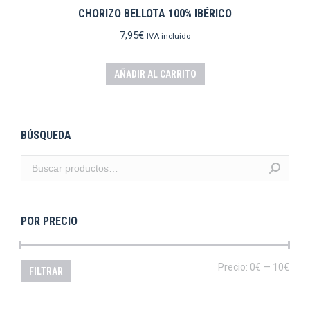
CHORIZO BELLOTA 100% IBÉRICO
7,95
€
IVA incluido
AÑADIR AL CARRITO
BÚSQUEDA
POR PRECIO
Prec
Prec
Precio:
0€
—
10€
FILTRAR
mín
máx