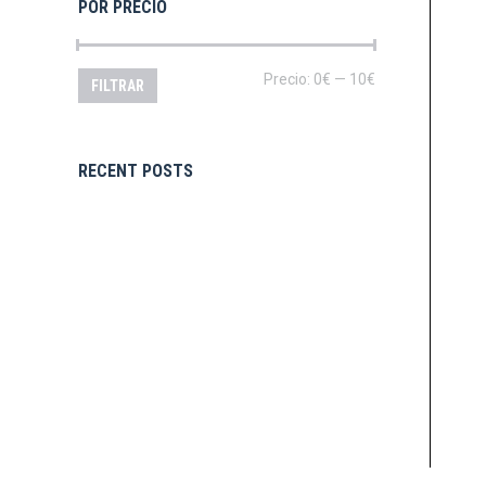
POR PRECIO
Precio
Precio
Precio:
0€
—
10€
FILTRAR
mínimo
máximo
RECENT POSTS