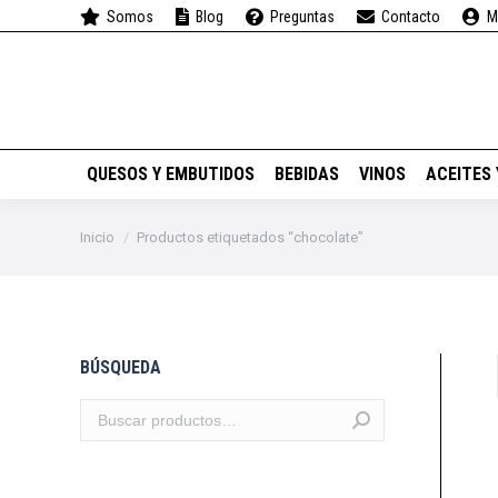
Somos
Blog
Preguntas
Contacto
M
QUESOS Y EMBUTIDOS
QUESOS Y EMBUTIDOS
BEBIDAS
VINOS
ACEITES
Estás aquí:
Inicio
Productos etiquetados “chocolate”
BÚSQUEDA