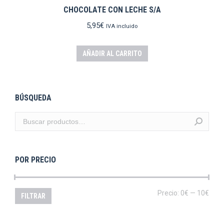
CHOCOLATE CON LECHE S/A
5,95
€
IVA incluido
AÑADIR AL CARRITO
BÚSQUEDA
POR PRECIO
Prec
Prec
Precio:
0€
—
10€
FILTRAR
mín
máx