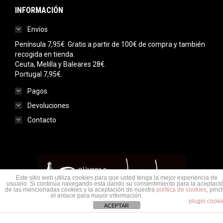
INFORMACIÓN
Envíos
Península 7,95€. Gratis a partir de 100€ de compra y también
recogida en tienda.
Ceuta, Melilla y Baleares 28€.
Portugal 7,95€.
Pagos
Devoluciones
Contacto
Este sitio web utiliza cookies para que usted tenga la mejor experiencia de
usuario. Si continúa navegando está dando su consentimiento para la aceptaci
de las mencionadas cookies y la aceptación de nuestra
política de cookies
, pinc
el enlace para mayor información.
plugin cooki
ACEPTAR
Menu legal
© Saudade Olivenza 2020. Todos los derechos reservados.