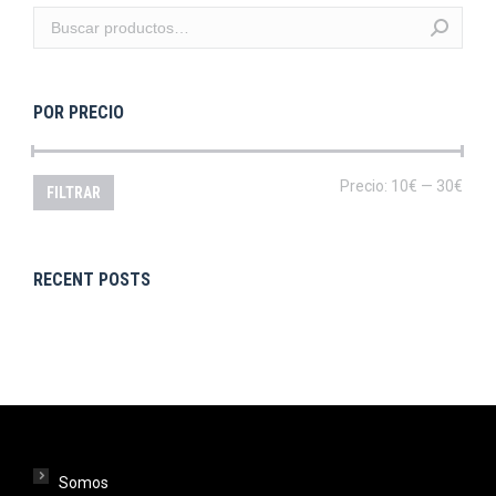
POR PRECIO
Prec
Prec
Precio:
10€
—
30€
FILTRAR
mín
máx
RECENT POSTS
Somos