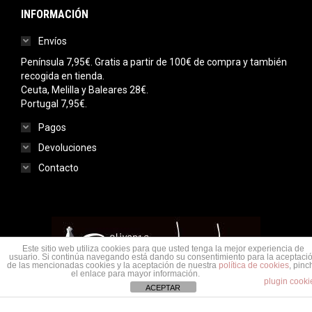
INFORMACIÓN
Envíos
Península 7,95€. Gratis a partir de 100€ de compra y también
recogida en tienda.
Ceuta, Melilla y Baleares 28€.
Portugal 7,95€.
Pagos
Devoluciones
Contacto
Este sitio web utiliza cookies para que usted tenga la mejor experiencia de
usuario. Si continúa navegando está dando su consentimiento para la aceptaci
de las mencionadas cookies y la aceptación de nuestra
política de cookies
, pinc
el enlace para mayor información.
plugin cooki
ACEPTAR
Menu legal
© Saudade Olivenza 2020. Todos los derechos reservados.