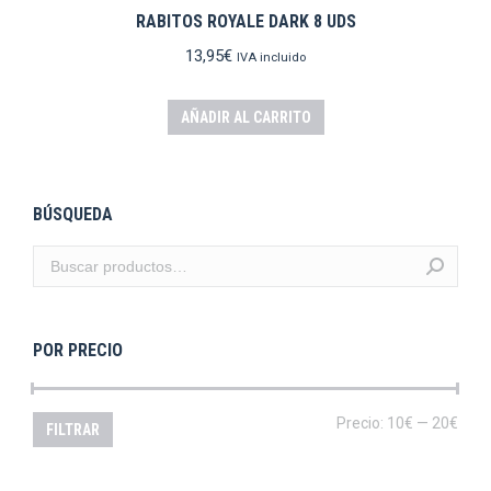
RABITOS ROYALE DARK 8 UDS
13,95
€
IVA incluido
AÑADIR AL CARRITO
BÚSQUEDA
POR PRECIO
Prec
Prec
Precio:
10€
—
20€
FILTRAR
mín
máx