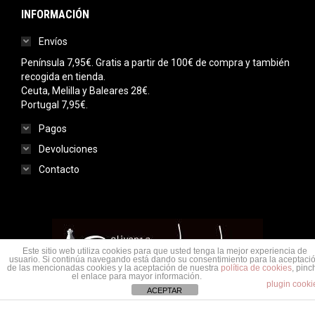
INFORMACIÓN
Envíos
Península 7,95€. Gratis a partir de 100€ de compra y también
recogida en tienda.
Ceuta, Melilla y Baleares 28€.
Portugal 7,95€.
Pagos
Devoluciones
Contacto
Este sitio web utiliza cookies para que usted tenga la mejor experiencia de
usuario. Si continúa navegando está dando su consentimiento para la aceptaci
de las mencionadas cookies y la aceptación de nuestra
política de cookies
, pinc
el enlace para mayor información.
plugin cooki
ACEPTAR
Menu legal
© Saudade Olivenza 2020. Todos los derechos reservados.