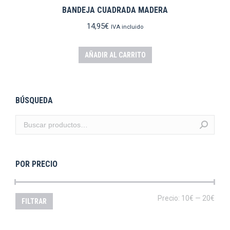
BANDEJA CUADRADA MADERA
14,95
€
IVA incluido
AÑADIR AL CARRITO
BÚSQUEDA
POR PRECIO
Prec
Prec
Precio:
10€
—
20€
FILTRAR
mín
máx